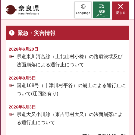
奈良県
検索
Language
閉じる
メニュー
緊急・災害情報
2026年6月29日
県道東川河合線（上北山村小橡）の路肩決壊及び
法面崩落による通行止について
2026年8月5日
国道168号（十津川村平谷）の崩土による通行止に
ついて(迂回路有り)
2026年6月3日
県道大又小川線（東吉野村大又）の法面崩落によ
る通行止について