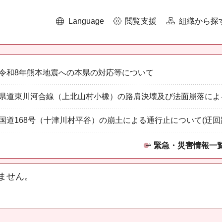
Language
閲覧支援
組織から探
令和8年熊本地震への本県の対応等について
県道東川河合線（上北山村小橡）の路肩決壊及び法面崩落によ
国道168号（十津川村平谷）の崩土による通行止について(迂回
緊急・災害情報一
ません。