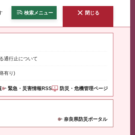
す
検索
メニュー
閉じる
る通行止について
路有り)
覧
緊急・災害情報RSS
防災・危機管理ページ
奈良県防災ポータル