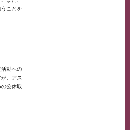
す。また、
担うことを
技活動への
すが、アス
めの公休取