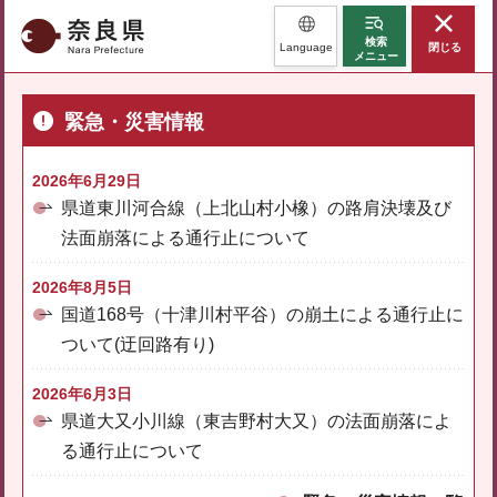
奈良県
検索
Language
閉じる
メニュー
緊急・災害情報
2026年6月29日
県道東川河合線（上北山村小橡）の路肩決壊及び
法面崩落による通行止について
2026年8月5日
国道168号（十津川村平谷）の崩土による通行止に
ついて(迂回路有り)
2026年6月3日
県道大又小川線（東吉野村大又）の法面崩落によ
る通行止について