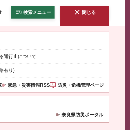
す
検索
メニュー
閉じる
る通行止について
路有り)
覧
緊急・災害情報RSS
防災・危機管理ページ
奈良県防災ポータル