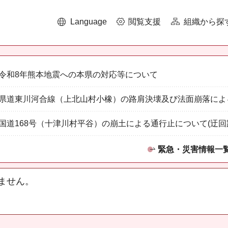
Language
閲覧支援
組織から探
令和8年熊本地震への本県の対応等について
県道東川河合線（上北山村小橡）の路肩決壊及び法面崩落によ
国道168号（十津川村平谷）の崩土による通行止について(迂回
緊急・災害情報一
ません。