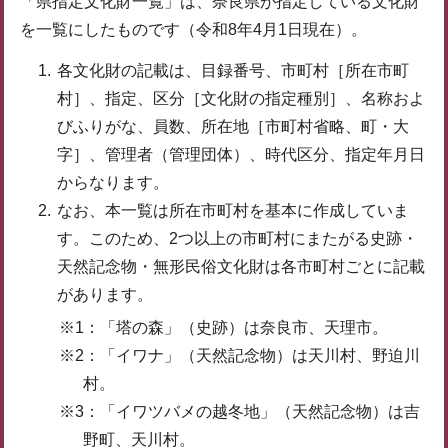
「県指定文化財一覧」は、奈良県が指定している文化財
を一覧にしたものです（令和8年4月1日現在）。
各文化財の記載は、目録番号、市町村［所在市町
村］、指定、区分［文化財の指定種別］、名称およ
びふりがな、員数、所在地［市町村省略、町・大
字］、管理者（管理団体）、時代区分、指定年月日
からなります。
なお、本一覧は所在市町村を基本に作成していま
す。このため、2つ以上の市町村にまたがる史跡・
天然記念物・無形民俗文化財は各市町村ごとに記載
があります。
※1：「塔の森」（史跡）は奈良市、天理市。
※2：「イワナ」（天然記念物）は天川村、野迫川
村。
※3：「イワツバメの越冬地」（天然記念物）は吉
野町、天川村。