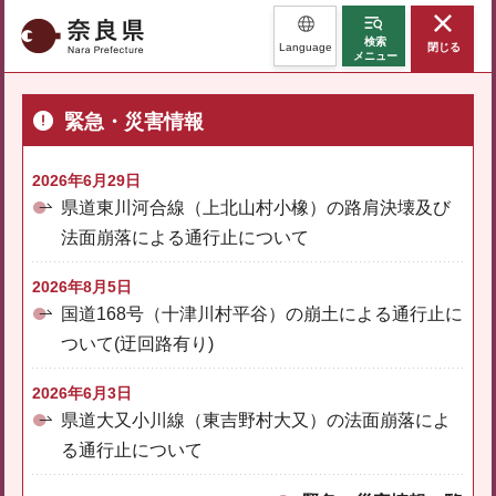
奈良県
検索
Language
閉じる
メニュー
緊急・災害情報
2026年6月29日
県道東川河合線（上北山村小橡）の路肩決壊及び
法面崩落による通行止について
2026年8月5日
国道168号（十津川村平谷）の崩土による通行止に
ついて(迂回路有り)
2026年6月3日
県道大又小川線（東吉野村大又）の法面崩落によ
る通行止について