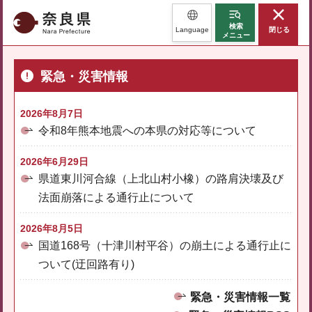
奈良県
検索
Language
閉じる
メニュー
緊急・災害情報
2026年8月7日
令和8年熊本地震への本県の対応等について
2026年6月29日
県道東川河合線（上北山村小橡）の路肩決壊及び
法面崩落による通行止について
2026年8月5日
国道168号（十津川村平谷）の崩土による通行止に
ついて(迂回路有り)
緊急・災害情報一覧