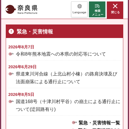
奈良県
検索
Language
閉じる
メニュー
緊急・災害情報
2026年8月7日
令和8年熊本地震への本県の対応等について
2026年6月29日
県道東川河合線（上北山村小橡）の路肩決壊及び
法面崩落による通行止について
2026年8月5日
国道168号（十津川村平谷）の崩土による通行止に
ついて(迂回路有り)
緊急・災害情報一覧