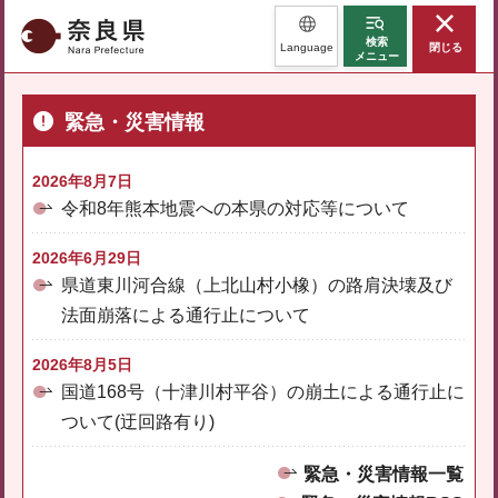
奈良県
検索
Language
閉じる
メニュー
緊急・災害情報
2026年8月7日
令和8年熊本地震への本県の対応等について
2026年6月29日
県道東川河合線（上北山村小橡）の路肩決壊及び
法面崩落による通行止について
2026年8月5日
国道168号（十津川村平谷）の崩土による通行止に
ついて(迂回路有り)
緊急・災害情報一覧