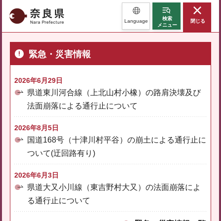
奈良県
検索
Language
閉じる
メニュー
緊急・災害情報
2026年6月29日
県道東川河合線（上北山村小橡）の路肩決壊及び
法面崩落による通行止について
2026年8月5日
国道168号（十津川村平谷）の崩土による通行止に
ついて(迂回路有り)
2026年6月3日
県道大又小川線（東吉野村大又）の法面崩落によ
る通行止について