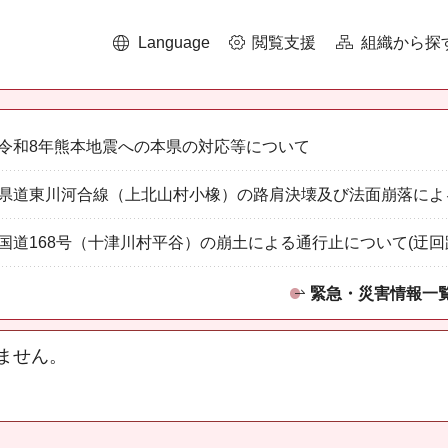
Language
閲覧支援
組織から探
令和8年熊本地震への本県の対応等について
県道東川河合線（上北山村小橡）の路肩決壊及び法面崩落によ
国道168号（十津川村平谷）の崩土による通行止について(迂回
緊急・災害情報一
ません。