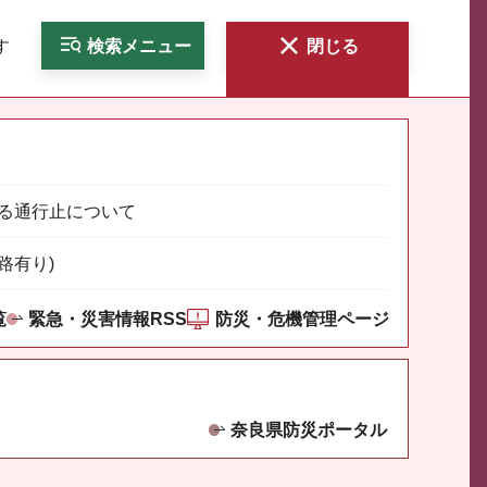
す
検索
メニュー
閉じる
る通行止について
路有り)
覧
緊急・災害情報RSS
防災・危機管理ページ
奈良県防災ポータル