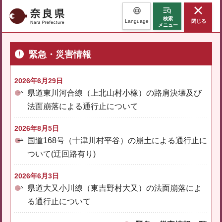
奈良県
検索
Language
閉じる
メニュー
緊急・災害情報
2026年6月29日
県道東川河合線（上北山村小橡）の路肩決壊及び
法面崩落による通行止について
2026年8月5日
国道168号（十津川村平谷）の崩土による通行止に
ついて(迂回路有り)
2026年6月3日
県道大又小川線（東吉野村大又）の法面崩落によ
る通行止について