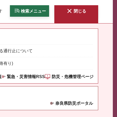
す
検索
メニュー
閉じる
る通行止について
路有り)
覧
緊急・災害情報RSS
防災・危機管理ページ
奈良県防災ポータル