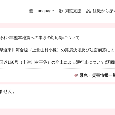
Language
閲覧支援
組織から探
令和8年熊本地震への本県の対応等について
県道東川河合線（上北山村小橡）の路肩決壊及び法面崩落によ
国道168号（十津川村平谷）の崩土による通行止について(迂回
緊急・災害情報一
ません。