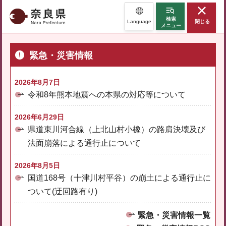
奈良県
検索
Language
閉じる
メニュー
緊急・災害情報
2026年8月7日
令和8年熊本地震への本県の対応等について
2026年6月29日
県道東川河合線（上北山村小橡）の路肩決壊及び
法面崩落による通行止について
2026年8月5日
国道168号（十津川村平谷）の崩土による通行止に
ついて(迂回路有り)
緊急・災害情報一覧