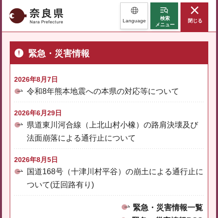
奈良県
検索
Language
閉じる
メニュー
緊急・災害情報
2026年8月7日
令和8年熊本地震への本県の対応等について
2026年6月29日
県道東川河合線（上北山村小橡）の路肩決壊及び
法面崩落による通行止について
2026年8月5日
国道168号（十津川村平谷）の崩土による通行止に
ついて(迂回路有り)
緊急・災害情報一覧