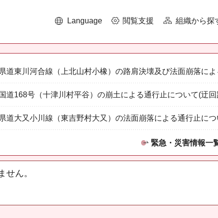
Language
閲覧支援
組織から探
県道東川河合線（上北山村小橡）の路肩決壊及び法面崩落によ
国道168号（十津川村平谷）の崩土による通行止について(迂回
県道大又小川線（東吉野村大又）の法面崩落による通行止につ
緊急・災害情報一
ません。