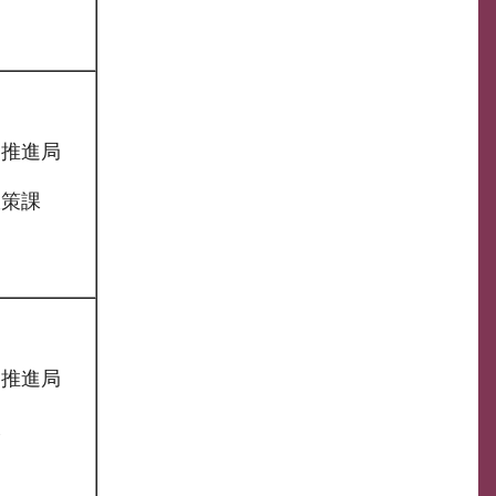
り推進局
政策課
り推進局
課