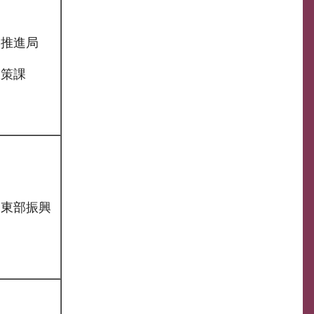
り推進局
政策課
部東部振興