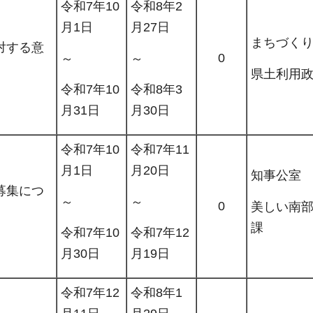
令和7年10
令和8年2
月1日
月27日
まちづく
対する意
0
～
～
県土利用
令和7年10
令和8年3
月31日
月30日
令和7年10
令和7年11
月1日
月20日
知事公室
募集につ
～
～
0
美しい南
課
令和7年10
令和7年12
月30日
月19日
令和7年12
令和8年1