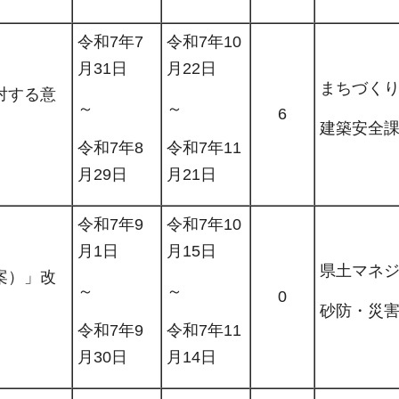
令和7年7
令和7年10
月31日
月22日
まちづく
対する意
～
～
6
建築安全
令和7年8
令和7年11
月29日
月21日
令和7年9
令和7年10
月1日
月15日
県土マネ
案）」改
～
～
0
砂防・災
令和7年9
令和7年11
月30日
月14日