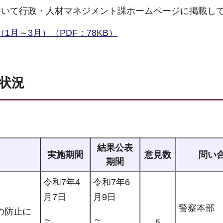
ついて行政・人材マネジメント課ホームページに掲載し
月～3月）（PDF：78KB）
状況
結果公表
実施期間
意見数
問い
期間
令和7年4
令和7年6
月7日
月9日
警察本部
の防止に
～
～
5