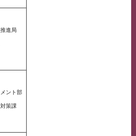
り推進局
課
ジメント部
害対策課