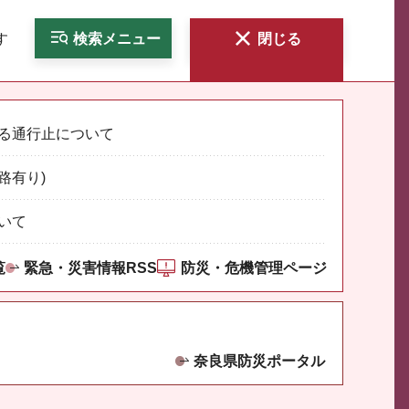
す
検索
メニュー
閉じる
る通行止について
路有り)
いて
覧
緊急・災害情報RSS
防災・危機管理ページ
奈良県防災ポータル