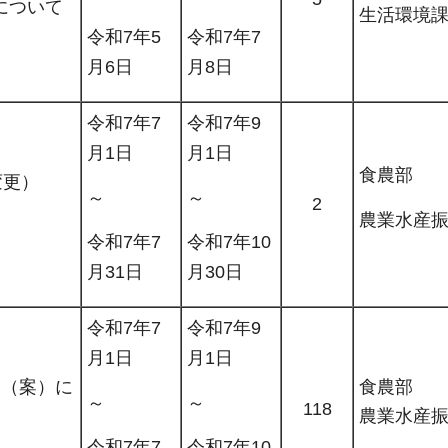
について
生活環境
令和7年5
令和7年7
月6日
月8日
令和7年7
令和7年9
月1日
月1日
食農部
変更）
～
～
2
農業水産
令和7年7
令和7年10
月31日
月30日
令和7年7
令和7年9
月1日
月1日
）（案）に
食農部
～
～
118
農業水産
令和7年7
令和7年10