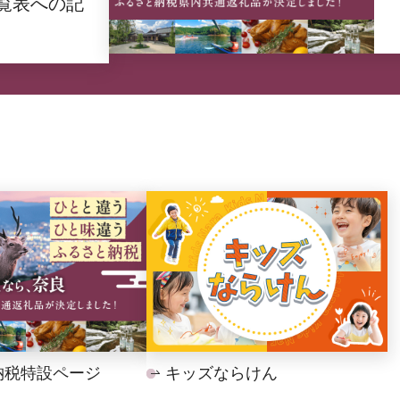
覧表への記
納税特設ページ
キッズならけん