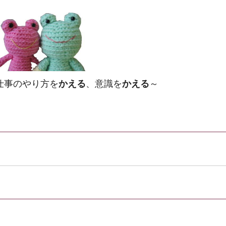
仕事のやり方を
かえる
、意識を
かえる
～