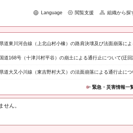
Language
閲覧支援
組織から探
県道東川河合線（上北山村小橡）の路肩決壊及び法面崩落によ
国道168号（十津川村平谷）の崩土による通行止について(迂回
県道大又小川線（東吉野村大又）の法面崩落による通行止につ
緊急・災害情報一
ません。