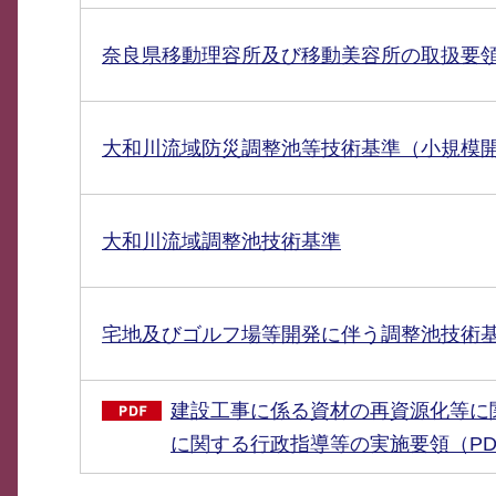
奈良県移動理容所及び移動美容所の取扱要
大和川流域防災調整池等技術基準（小規模
大和川流域調整池技術基準
宅地及びゴルフ場等開発に伴う調整池技術
建設工事に係る資材の再資源化等に
に関する行政指導等の実施要領（PDF