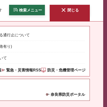
す
検索
メニュー
閉じる
る通行止について
路有り)
いて
覧
緊急・災害情報RSS
防災・危機管理ページ
奈良県防災ポータル