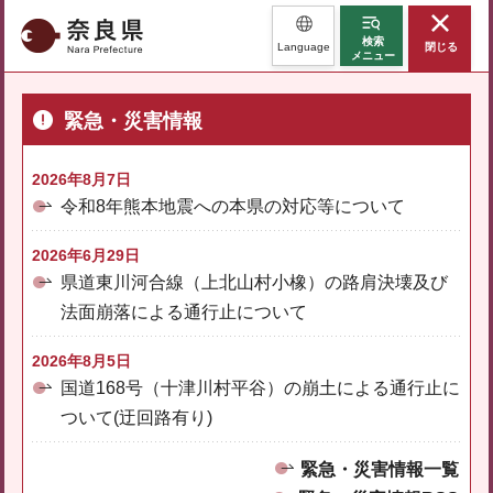
奈良県
検索
Language
閉じる
メニュー
緊急・災害情報
2026年8月7日
令和8年熊本地震への本県の対応等について
2026年6月29日
県道東川河合線（上北山村小橡）の路肩決壊及び
法面崩落による通行止について
2026年8月5日
国道168号（十津川村平谷）の崩土による通行止に
ついて(迂回路有り)
緊急・災害情報一覧