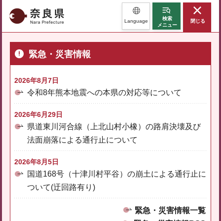
奈良県
検索
Language
閉じる
メニュー
緊急・災害情報
2026年8月7日
令和8年熊本地震への本県の対応等について
2026年6月29日
県道東川河合線（上北山村小橡）の路肩決壊及び
法面崩落による通行止について
2026年8月5日
国道168号（十津川村平谷）の崩土による通行止に
ついて(迂回路有り)
緊急・災害情報一覧