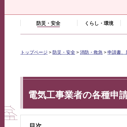
防災・安全
くらし・環境
トップページ
>
防災・安全
>
消防・救急
>
申請書、
電気工事業者の各種申
目次