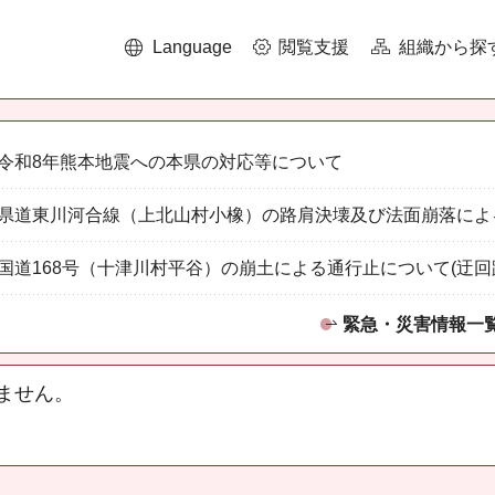
Language
閲覧支援
組織から探
令和8年熊本地震への本県の対応等について
県道東川河合線（上北山村小橡）の路肩決壊及び法面崩落によ
国道168号（十津川村平谷）の崩土による通行止について(迂回
緊急・災害情報一
ません。