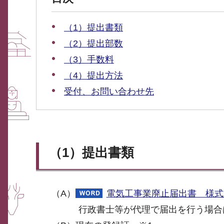
（1）提出書類
（2）提出部数
（3）手数料
（4）提出方法
受付、お問い合わせ先
（1）提出書類
（A）
電気工事業廃止届出書 様式第
行政書士等が代理で届出を行う場合