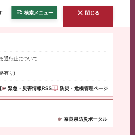
す
検索
メニュー
閉じる
る通行止について
路有り)
覧
緊急・災害情報RSS
防災・危機管理ページ
奈良県防災ポータル