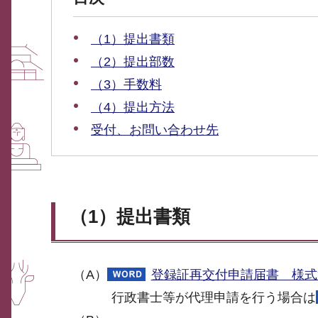
（1）提出書類
（2）提出部数
（3）手数料
（4）提出方法
受付、お問い合わせ先
（1）提出書類
（A）
登録証再交付申請届書 様式第
行政書士等が代理申請を行う場合は