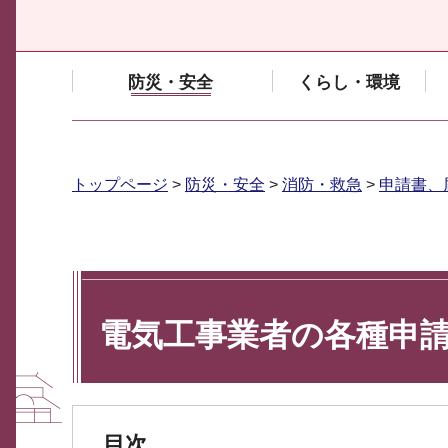
防災・安全
くらし・環境
トップページ
>
防災・安全
>
消防・救急
>
申請書、
電気工事業者の各種申
目次