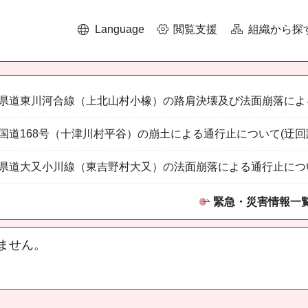
Language
閲覧支援
組織から探
県道東川河合線（上北山村小橡）の路肩決壊及び法面崩落によ
国道168号（十津川村平谷）の崩土による通行止について(迂回
県道大又小川線（東吉野村大又）の法面崩落による通行止につ
緊急・災害情報一
ません。