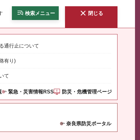
す
検索
メニュー
閉じる
る通行止について
路有り)
いて
覧
緊急・災害情報RSS
防災・危機管理ページ
奈良県防災ポータル