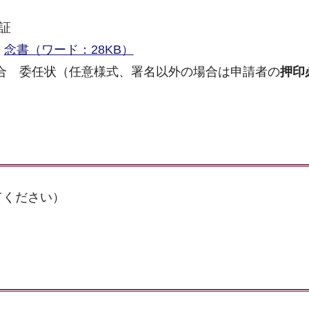
証
念書（ワード：28KB）
合 委任状（任意様式、署名以外の場合は申請者の
押印
てください）