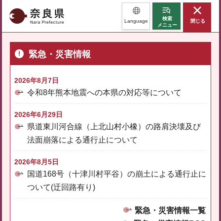
奈良県
検索
Language
閉じる
メニュー
緊急・災害情報
2026年8月7日
令和8年熊本地震への本県の対応等について
2026年6月29日
県道東川河合線（上北山村小橡）の路肩決壊及び
法面崩落による通行止について
2026年8月5日
国道168号（十津川村平谷）の崩土による通行止に
ついて(迂回路有り)
緊急・災害情報一覧