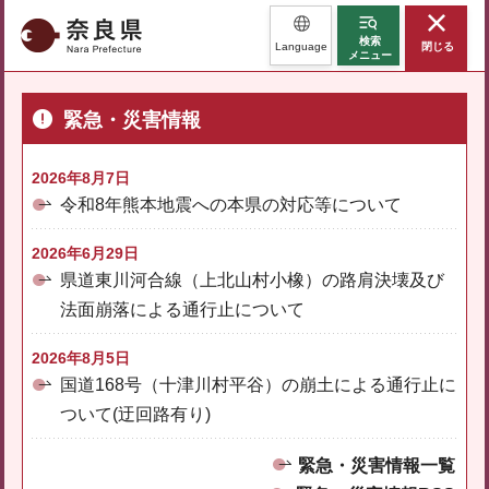
奈良県
検索
Language
閉じる
メニュー
緊急・災害情報
2026年8月7日
令和8年熊本地震への本県の対応等について
2026年6月29日
県道東川河合線（上北山村小橡）の路肩決壊及び
法面崩落による通行止について
2026年8月5日
国道168号（十津川村平谷）の崩土による通行止に
ついて(迂回路有り)
緊急・災害情報一覧