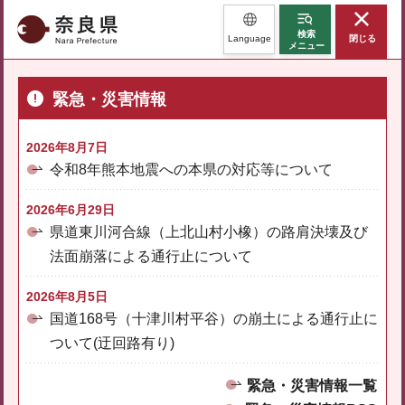
奈良県
検索
Language
閉じる
メニュー
緊急・災害情報
2026年8月7日
令和8年熊本地震への本県の対応等について
2026年6月29日
県道東川河合線（上北山村小橡）の路肩決壊及び
法面崩落による通行止について
2026年8月5日
国道168号（十津川村平谷）の崩土による通行止に
ついて(迂回路有り)
緊急・災害情報一覧