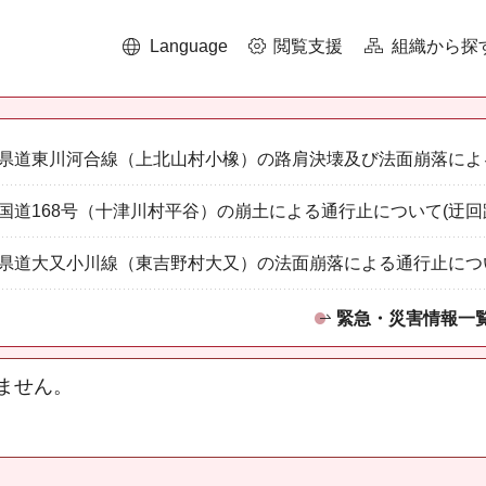
Language
閲覧支援
組織から探
県道東川河合線（上北山村小橡）の路肩決壊及び法面崩落によ
国道168号（十津川村平谷）の崩土による通行止について(迂回
県道大又小川線（東吉野村大又）の法面崩落による通行止につ
緊急・災害情報一
ません。