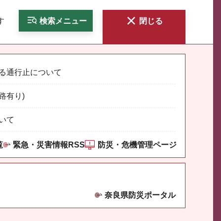
す
検索
メニュー
閉じる
る通行止について
路有り)
いて
覧
緊急・災害情報RSS
防災・危機管理ページ
奈良県防災ポータル