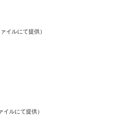
ファイルにて提供）
lファイルにて提供）