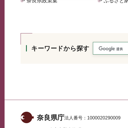
奈良県政策集
ふるさと
キーワードから探す
奈良県庁
法人番号：
1000020290009