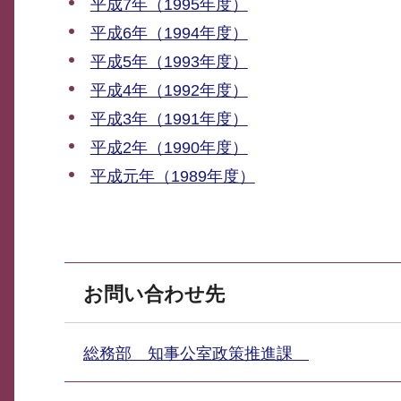
平成7年（1995年度）
平成6年（1994年度）
平成5年（1993年度）
平成4年（1992年度）
平成3年（1991年度）
平成2年（1990年度）
平成元年（1989年度）
お問い合わせ先
総務部 知事公室政策推進課