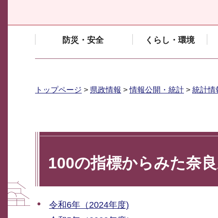
防災・安全
くらし・環境
トップページ
>
県政情報
>
情報公開・統計
>
統計情
100の指標からみた奈
令和6年（2024年度)