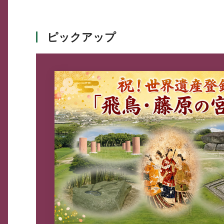
ピックアップ