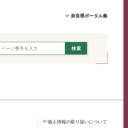
奈良県ポータル集
個人情報の取り扱いについて