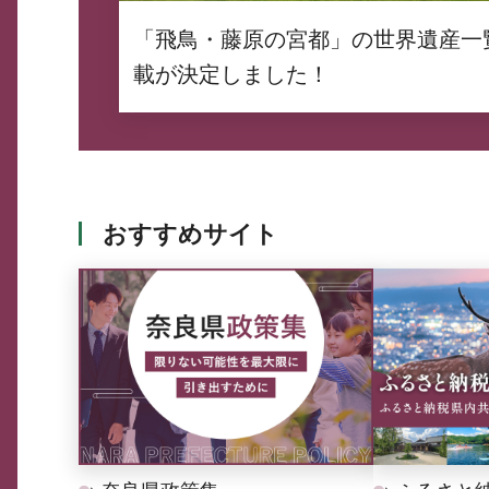
「飛鳥・藤原の宮都」の世界遺産一
載が決定しました！
おすすめサイト