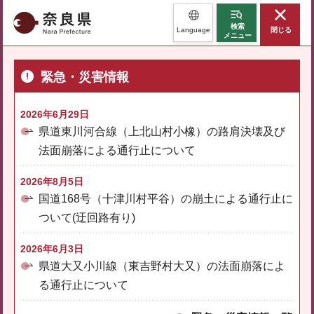
奈良県
検索
Language
閉じる
メニュー
緊急・災害情報
2026年6月29日
県道東川河合線（上北山村小橡）の路肩決壊及び
法面崩落による通行止について
2026年8月5日
国道168号（十津川村平谷）の崩土による通行止に
ついて(迂回路有り)
2026年6月3日
県道大又小川線（東吉野村大又）の法面崩落によ
る通行止について