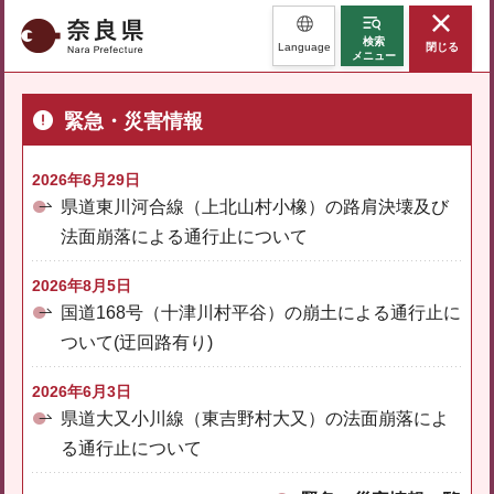
奈良県
検索
Language
閉じる
メニュー
緊急・災害情報
2026年6月29日
県道東川河合線（上北山村小橡）の路肩決壊及び
法面崩落による通行止について
2026年8月5日
国道168号（十津川村平谷）の崩土による通行止に
ついて(迂回路有り)
2026年6月3日
県道大又小川線（東吉野村大又）の法面崩落によ
る通行止について