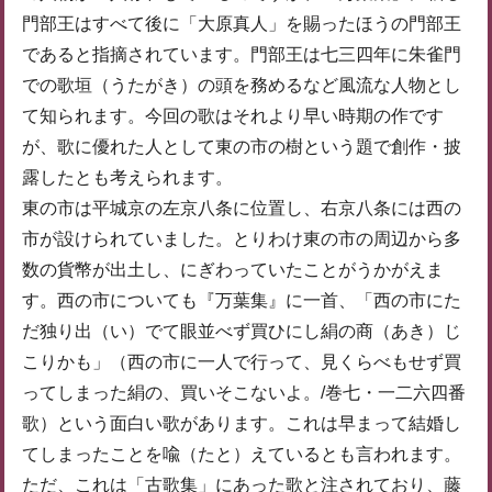
門部王はすべて後に「大原真人」を賜ったほうの門部王
であると指摘されています。門部王は七三四年に朱雀門
での歌垣（うたがき）の頭を務めるなど風流な人物とし
て知られます。今回の歌はそれより早い時期の作です
が、歌に優れた人として東の市の樹という題で創作・披
露したとも考えられます。
東の市は平城京の左京八条に位置し、右京八条には西の
市が設けられていました。とりわけ東の市の周辺から多
数の貨幣が出土し、にぎわっていたことがうかがえま
す。西の市についても『万葉集』に一首、「西の市にた
だ独り出（い）でて眼並べず買ひにし絹の商（あき）じ
こりかも」（西の市に一人で行って、見くらべもせず買
ってしまった絹の、買いそこないよ。/巻七・一二六四番
歌）という面白い歌があります。これは早まって結婚し
てしまったことを喩（たと）えているとも言われます。
ただ、これは「古歌集」にあった歌と注されており、藤