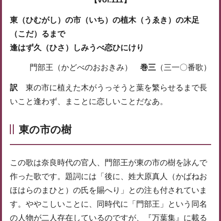
東（ひむがし）の市（いち）の植木（うゑき）の木足
（こだ）るまで
逢はず久（ひさ）しみうべ恋ひにけり
門部王（かどべのおおきみ）
巻三
（三一〇番歌）
訳
東の市に植えた木がうっそうと葉を繁らせるまで長
いこと逢わず、まことに恋しいことだなあ。
東の市の樹
この歌は奈良時代の官人、門部王が東の市の樹を詠んで
作った歌です。題詞には「後に、姓大原真人（かばねお
ほはらのまひと）の氏を賜へり」との注も付されていま
す。ややこしいことに、同時代に「門部王」という同名
の人物が二人存在しているのですが、『万葉集』に載る