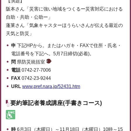
【演題】
阪本さん「災害に強い地域をつくるー災害対応における
自助・共助・公助ー」
蓬莱さん「気象キャスターほうらいさんが伝える最近の
天気と防災」
申
下記HPから。またはハガキ・FAXで住所・氏名・
電話番号を下記へ。5月7日締切(必着)。
問
県防災統括室
電話
0742-27-7006
FAX
0742-23-9244
URL
www.pref.nara.jp/52431.htm
要約筆記者養成講座(手書きコース)
時
6月3日（木曜日）～11月18日（木曜日）10時～15