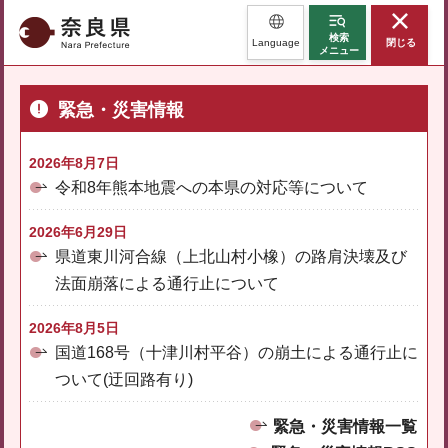
奈良県
検索
Language
閉じる
メニュー
緊急・災害情報
2026年8月7日
令和8年熊本地震への本県の対応等について
2026年6月29日
県道東川河合線（上北山村小橡）の路肩決壊及び
法面崩落による通行止について
2026年8月5日
国道168号（十津川村平谷）の崩土による通行止に
ついて(迂回路有り)
緊急・災害情報一覧