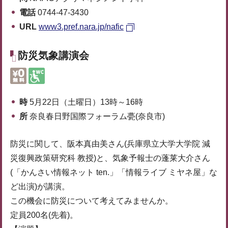
電話
0744-47-3430
URL
www3.pref.nara.jp/nafic
防災気象講演会
時
5月22日（土曜日）13時～16時
所
奈良春日野国際フォーラム甍(奈良市)
防災に関して、阪本真由美さん(兵庫県立大学大学院 減
災復興政策研究科 教授)と、気象予報士の蓬莱大介さん
(「かんさい情報ネット ten.」「情報ライブ ミヤネ屋」な
ど出演)が講演。
この機会に防災について考えてみませんか。
定員200名(先着)。