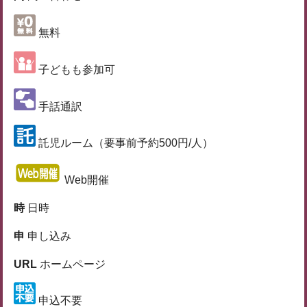
無料
子どもも参加可
手話通訳
託児ルーム（要事前予約500円/人）
Web開催
時
日時
申
申し込み
URL
ホームページ
申込不要