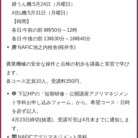
耕うん機:5月24日（月曜日）
刈払機:5月31日（月曜日）
【時間】
各日:午前の部 8時50分～12時
各日:午後の部 13時30分～16時40分
所
NAFIC池之内校舎(桜井市)
農業機械の安全な操作と点検の初歩を講義と実習で学び
ます。
各コース定員10人。受講料350円。
申
下記HPの「短期研修・公開講座アグリマネジメン
ト学科お申し込みフォーム」から。希望コース・日時
を必ず記入。
4月23日締切(抽選)。受講可否は4月末までに通知しま
す。
問
NAFICアグリマネジメント学科