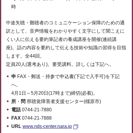
時
中途失聴・難聴者のコミュニケーション保障のための通
訳として、音声情報をわかりやすく文字にして聞こえに
くい人に伝える要約筆記者の養成講座を開催(連続講
座)。話の内容を要約して伝える技術や知識の習得を目指
します。全44回。
定員20人(選考あり)。要受講料。詳しくは下記へ。
申
FAX・郵送・持参で申込書(下記で入手可)を下記
へ。
4月1日～5月20日(17時まで)締切(必着)。
所
・
問
県聴覚障害者支援センター(橿原市)
電話
0744-21-7880
FAX
0744-21-7888
URL
www.nds-center.nara.jp