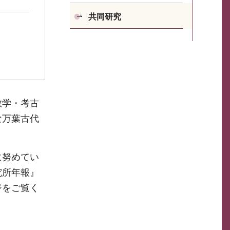
共同研究
教学・考古
な万葉古代
に努めてい
究所年報』
ジをご覧く