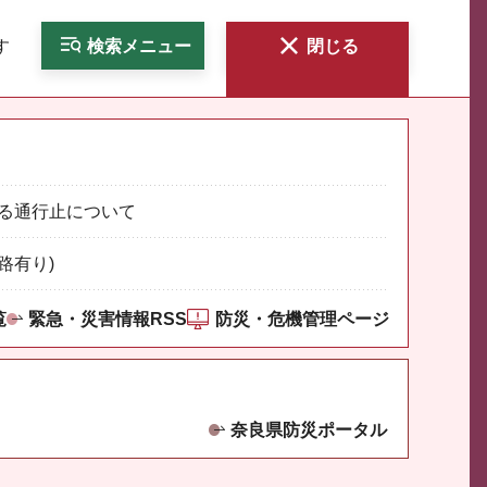
す
検索
メニュー
閉じる
る通行止について
路有り)
覧
緊急・災害情報RSS
防災・危機管理ページ
奈良県防災ポータル