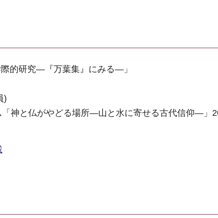
学際的研究―『万葉集』にみる―」
)
「神と仏がやどる場所―山と水に寄せる古代信仰―」20
載