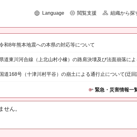
Language
閲覧支援
組織から探
令和8年熊本地震への本県の対応等について
県道東川河合線（上北山村小橡）の路肩決壊及び法面崩落によ
国道168号（十津川村平谷）の崩土による通行止について(迂回
緊急・災害情報一
ません。