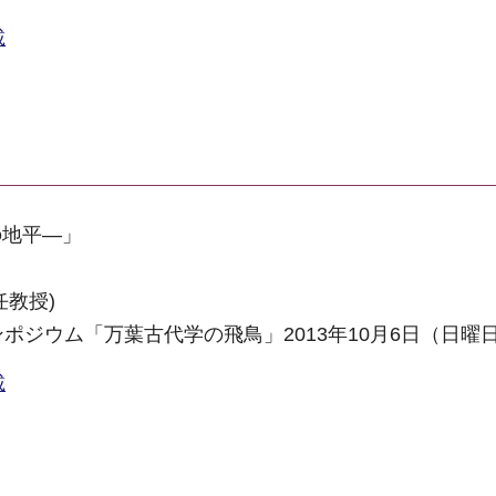
載
の地平―」
教授)
ポジウム「万葉古代学の飛鳥」2013年10月6日（日曜
載