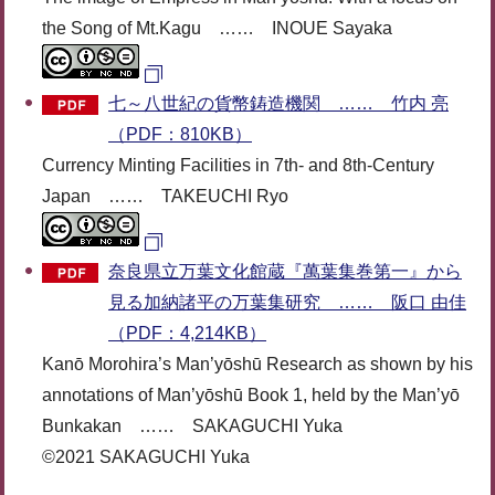
the Song of Mt.Kagu …… INOUE Sayaka
七～八世紀の貨幣鋳造機関 …… 竹内 亮
（PDF：810KB）
Currency Minting Facilities in 7th- and 8th-Century
Japan …… TAKEUCHI Ryo
奈良県立万葉文化館蔵『萬葉集巻第一』から
見る加納諸平の万葉集研究 …… 阪口 由佳
（PDF：4,214KB）
Kanō Morohira’s Man’yōshū Research as shown by his
annotations of Man’yōshū Book 1, held by the Man’yō
Bunkakan …… SAKAGUCHI Yuka
©2021 SAKAGUCHI Yuka