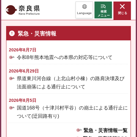
奈良県
検索
Language
閉じる
メニュー
緊急・災害情報
2026年8月7日
令和8年熊本地震への本県の対応等について
2026年6月29日
県道東川河合線（上北山村小橡）の路肩決壊及び
法面崩落による通行止について
2026年8月5日
国道168号（十津川村平谷）の崩土による通行止に
ついて(迂回路有り)
緊急・災害情報一覧