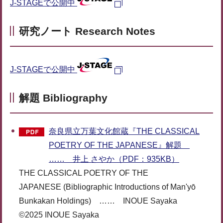
J-STAGEで公開中
研究ノート Research Notes
J-STAGEで公開中
解題 Bibliography
奈良県立万葉文化館蔵『THE CLASSICAL
POETRY OF THE JAPANESE』解題
…… 井上 さやか（PDF：935KB）
THE CLASSICAL POETRY OF THE
JAPANESE (Bibliographic Introductions of Man'yō
Bunkakan Holdings) …… INOUE Sayaka
©2025 INOUE Sayaka