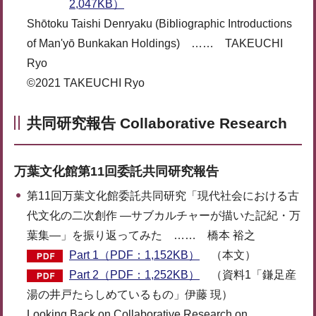
2,047KB）
Shōtoku Taishi Denryaku (Bibliographic Introductions
of Man'yō Bunkakan Holdings) …… TAKEUCHI
Ryo
©2021 TAKEUCHI Ryo
共同研究報告 Collaborative Research
万葉文化館第11回委託共同研究報告
第11回万葉文化館委託共同研究「現代社会における古
代文化の二次創作 ―サブカルチャーが描いた記紀・万
葉集―」を振り返ってみた …… 橋本 裕之
Part 1（PDF：1,152KB）
（本文）
Part 2（PDF：1,252KB）
（資料1「鎌足産
湯の井戸たらしめているもの」伊藤 現）
Looking Back on Collaborative Research on