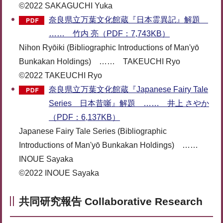
©2022 SAKAGUCHI Yuka
奈良県立万葉文化館蔵『日本霊異記』解題
…… 竹内 亮（PDF：7,743KB）
Nihon Ryōiki (Bibliographic Introductions of Man'yō
Bunkakan Holdings) …… TAKEUCHI Ryo
©2022 TAKEUCHI Ryo
奈良県立万葉文化館蔵『Japanese Fairy Tale
Series 日本昔噺』解題 …… 井上 さやか
（PDF：6,137KB）
Japanese Fairy Tale Series (Bibliographic
Introductions of Man'yō Bunkakan Holdings) ……
INOUE Sayaka
©2022 INOUE Sayaka
共同研究報告 Collaborative Research