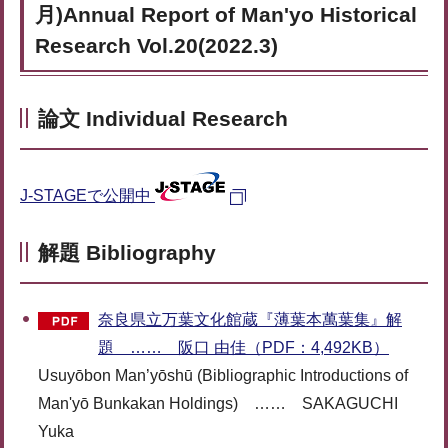
月)Annual Report of Man'yo Historical
Research Vol.20(2022.3)
論文 Individual Research
J-STAGEで公開中
解題 Bibliography
奈良県立万葉文化館蔵『薄葉本萬葉集』解
題 …… 阪口 由佳（PDF：4,492KB）
Usuyōbon Man’yōshū (Bibliographic Introductions of
Man'yō Bunkakan Holdings) …… SAKAGUCHI
Yuka