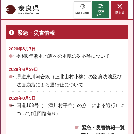
奈良県
検索
Language
閉じる
メニュー
緊急・災害情報
2026年8月7日
令和8年熊本地震への本県の対応等について
2026年6月29日
県道東川河合線（上北山村小橡）の路肩決壊及び
法面崩落による通行止について
2026年8月5日
国道168号（十津川村平谷）の崩土による通行止に
ついて(迂回路有り)
緊急・災害情報一覧