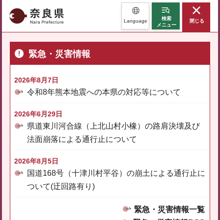
奈良県
検索
Language
閉じる
メニュー
緊急・災害情報
2026年8月7日
令和8年熊本地震への本県の対応等について
2026年6月29日
県道東川河合線（上北山村小橡）の路肩決壊及び
法面崩落による通行止について
2026年8月5日
国道168号（十津川村平谷）の崩土による通行止に
ついて(迂回路有り)
緊急・災害情報一覧