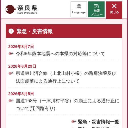
奈良県
検索
Language
閉じる
メニュー
緊急・災害情報
2026年8月7日
令和8年熊本地震への本県の対応等について
2026年6月29日
県道東川河合線（上北山村小橡）の路肩決壊及び
法面崩落による通行止について
2026年8月5日
国道168号（十津川村平谷）の崩土による通行止に
ついて(迂回路有り)
緊急・災害情報一覧