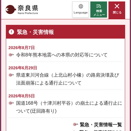
奈良県
検索
Language
閉じる
メニュー
緊急・災害情報
2026年8月7日
令和8年熊本地震への本県の対応等について
2026年6月29日
県道東川河合線（上北山村小橡）の路肩決壊及び
法面崩落による通行止について
2026年8月5日
国道168号（十津川村平谷）の崩土による通行止に
ついて(迂回路有り)
緊急・災害情報一覧