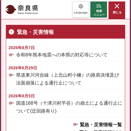
奈良県
検索
Language
閉じる
メニュー
緊急・災害情報
2026年8月7日
令和8年熊本地震への本県の対応等について
2026年6月29日
県道東川河合線（上北山村小橡）の路肩決壊及び
法面崩落による通行止について
2026年8月5日
国道168号（十津川村平谷）の崩土による通行止に
ついて(迂回路有り)
緊急・災害情報一覧