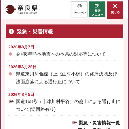
奈良県
検索
Language
閉じる
メニュー
緊急・災害情報
2026年8月7日
令和8年熊本地震への本県の対応等について
2026年6月29日
県道東川河合線（上北山村小橡）の路肩決壊及び
法面崩落による通行止について
2026年8月5日
国道168号（十津川村平谷）の崩土による通行止に
ついて(迂回路有り)
緊急・災害情報一覧