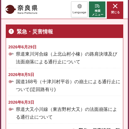
奈良県
検索
Language
閉じる
メニュー
緊急・災害情報
2026年6月29日
県道東川河合線（上北山村小橡）の路肩決壊及び
法面崩落による通行止について
2026年8月5日
国道168号（十津川村平谷）の崩土による通行止に
ついて(迂回路有り)
2026年6月3日
県道大又小川線（東吉野村大又）の法面崩落によ
る通行止について