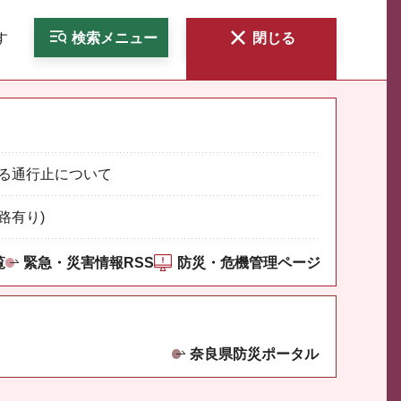
す
検索
メニュー
閉じる
る通行止について
路有り)
覧
緊急・災害情報RSS
防災・危機管理ページ
奈良県防災ポータル