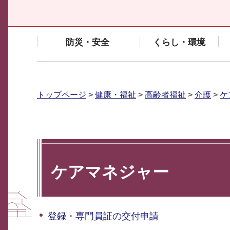
防災・安全
くらし・環境
トップページ
>
健康・福祉
>
高齢者福祉
>
介護
>
ケ
ケアマネジャー
登録・専門員証の交付申請