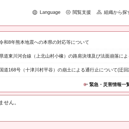
Language
閲覧支援
組織から探
令和8年熊本地震への本県の対応等について
県道東川河合線（上北山村小橡）の路肩決壊及び法面崩落によ
国道168号（十津川村平谷）の崩土による通行止について(迂回
緊急・災害情報一
ません。