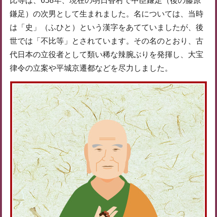
比等は、658年、現在の明日香村で中臣鎌足（後の藤原
鎌足）の次男として生まれました。名については、当時
は「史」（ふひと）という漢字をあてていましたが、後
世では「不比等」とされています。その名のとおり、古
代日本の立役者として類い稀な辣腕ぶりを発揮し、大宝
律令の立案や平城京遷都などを尽力しました。