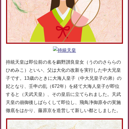
持統天皇は即位前の名を鸕野讃良皇女（うののさららの
ひめみこ）といい、父は大化の改新を実行した中大兄皇
子です。13歳のときに大海人皇子（中大兄皇子の弟）の
妃となり、壬申の乱（672年）を経て大海人皇子が即位
すると（天武天皇）、その皇后に立てられました。天武
天皇の崩御後しばらくして即位し、飛鳥浄御原令の実施
徹底をはかり、藤原京を造営して新しい都としました。