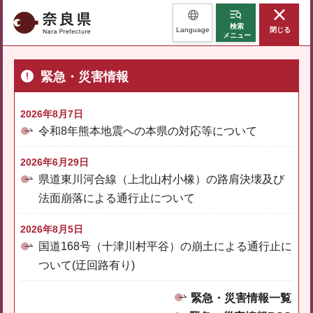
奈良県
検索
Language
閉じる
メニュー
緊急・災害情報
2026年8月7日
令和8年熊本地震への本県の対応等について
2026年6月29日
県道東川河合線（上北山村小橡）の路肩決壊及び
法面崩落による通行止について
2026年8月5日
国道168号（十津川村平谷）の崩土による通行止に
ついて(迂回路有り)
緊急・災害情報一覧