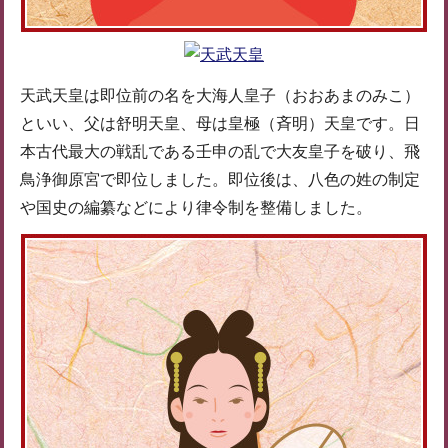
天武天皇は即位前の名を大海人皇子（おおあまのみこ）
といい、父は舒明天皇、母は皇極（斉明）天皇です。日
本古代最大の戦乱である壬申の乱で大友皇子を破り、飛
鳥浄御原宮で即位しました。即位後は、八色の姓の制定
や国史の編纂などにより律令制を整備しました。