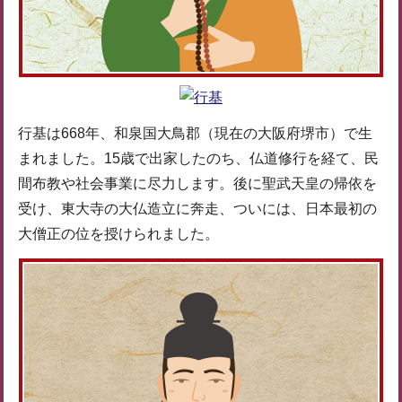
行基は668年、和泉国大鳥郡（現在の大阪府堺市）で生
まれました。15歳で出家したのち、仏道修行を経て、民
間布教や社会事業に尽力します。後に聖武天皇の帰依を
受け、東大寺の大仏造立に奔走、ついには、日本最初の
大僧正の位を授けられました。