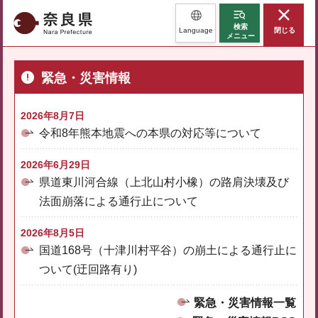
奈良県
検索
Language
閉じる
メニュー
緊急・災害情報
2026年8月7日
令和8年熊本地震への本県の対応等について
2026年6月29日
県道東川河合線（上北山村小橡）の路肩決壊及び
法面崩落による通行止について
2026年8月5日
国道168号（十津川村平谷）の崩土による通行止に
ついて(迂回路有り)
緊急・災害情報一覧