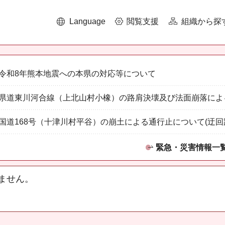
Language
閲覧支援
組織から探
令和8年熊本地震への本県の対応等について
県道東川河合線（上北山村小橡）の路肩決壊及び法面崩落によ
国道168号（十津川村平谷）の崩土による通行止について(迂回
緊急・災害情報一
ません。