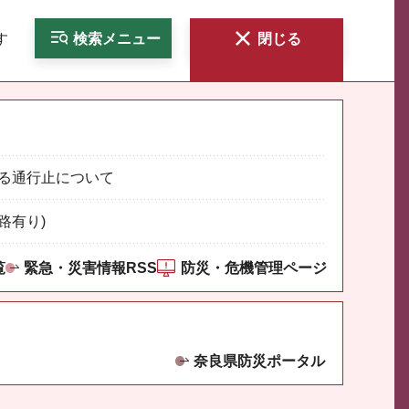
す
検索
メニュー
閉じる
る通行止について
路有り)
覧
緊急・災害情報RSS
防災・危機管理ページ
奈良県防災ポータル