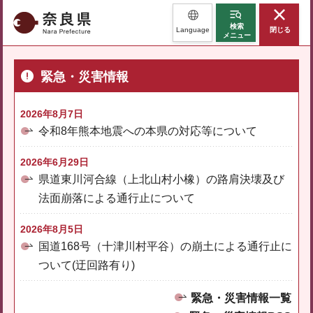
奈良県
検索
Language
閉じる
メニュー
緊急・災害情報
2026年8月7日
令和8年熊本地震への本県の対応等について
2026年6月29日
県道東川河合線（上北山村小橡）の路肩決壊及び
法面崩落による通行止について
2026年8月5日
国道168号（十津川村平谷）の崩土による通行止に
ついて(迂回路有り)
緊急・災害情報一覧