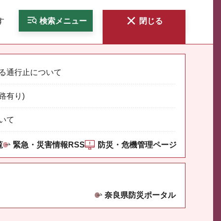
す
検索
メニュー
閉じる
る通行止について
路有り)
いて
覧
緊急・災害情報RSS
防災・危機管理ページ
奈良県防災ポータル