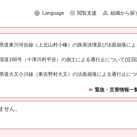
Language
閲覧支援
組織から探
県道東川河合線（上北山村小橡）の路肩決壊及び法面崩落によ
国道168号（十津川村平谷）の崩土による通行止について(迂回
県道大又小川線（東吉野村大又）の法面崩落による通行止につ
緊急・災害情報一
ません。