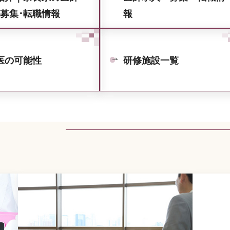
･募集･転職情報
報
医の可能性
研修施設一覧