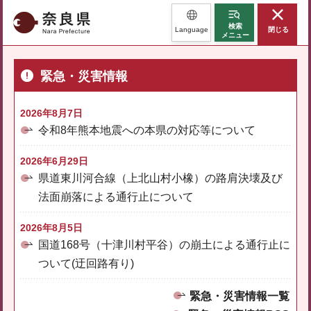
奈良県
検索
Language
閉じる
メニュー
緊急・災害情報
2026年8月7日
令和8年熊本地震への本県の対応等について
2026年6月29日
県道東川河合線（上北山村小橡）の路肩決壊及び
法面崩落による通行止について
2026年8月5日
国道168号（十津川村平谷）の崩土による通行止に
ついて(迂回路有り)
緊急・災害情報一覧