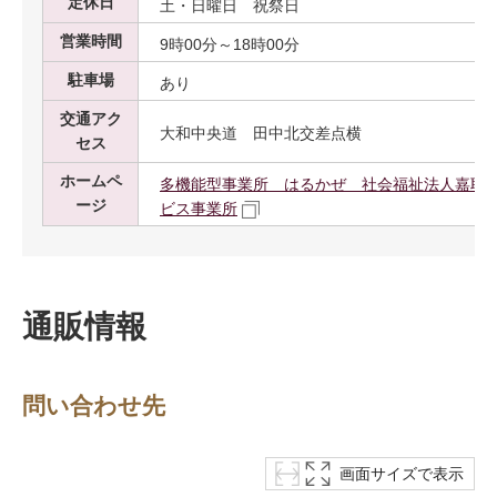
定休日
土・日曜日 祝祭日
営業時間
9時00分～18時00分
駐車場
あり
交通アク
大和中央道 田中北交差点横
セス
ホームペ
多機能型事業所 はるかぜ 社会福祉法人嘉耶の
ージ
ビス事業所
通販情報
問い合わせ先
画面サイズで表示