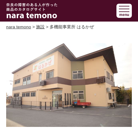
奈良で障害の
menu
ある人の手作
り商品 nara
nara temono
>
施設
> 多機能事業所 はるかぜ
temono