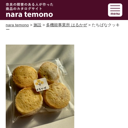
奈良で障害の
menu
ある人の手作
り商品 nara
nara temono
>
施設
>
多機能事業所 はるかぜ
> たちばなクッキ
ー
temono