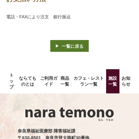
電話・FAXにより注文 銀行振込
一覧に戻る
ト
ならても
ご利用ガ
商品
カフェ・レスト
施設
お知
ッ
のとは
イド
一覧
ラン一覧
一覧
らせ
プ
奈良県福祉医療部 障害福祉課
〒630-8501 奈良市登大路町30番地