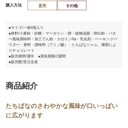
購入方法
直売
その他
●サイズ/一袋4個入り
●材料/小麦粉・砂糖・マーガリン・卵・植物油脂・卵白粉・バタ
ー風味調味料・加工でん粉・カゼインNa・乳化剤・ベーキングパ
ウダー・香料・調味料（アミノ酸）・たちばなジャム、種類によ
りチョコレート
●販売期間/通年 ●賞味期限/2週間
●販売数/受注生産
商品紹介
たちばなのさわやかな風味が口いっぱい
に広がります