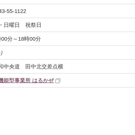
43-55-1122
・日曜日 祝祭日
時00分～18時00分
り
和中央道 田中北交差点横
機能型事業所 はるかぜ