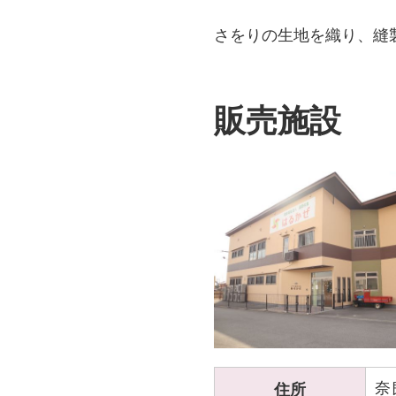
さをりの生地を織り、縫
販売施設
奈
住所