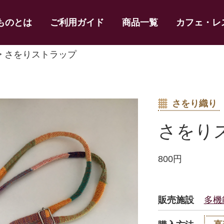
ものとは
ご利用ガイド
商品一覧
カフェ・レ
> さをりストラップ
さをり織り
さをり
800円
販売施設
多機