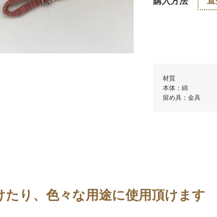
直
購入方法
材質
本体：綿
留め具：金具
けたり、色々な用途に使用頂けます