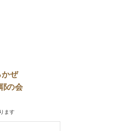
るかぜ
耶の会
ります