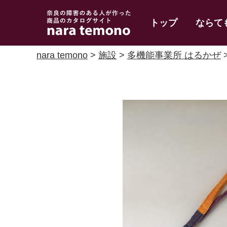
奈良で障害のある人
トップ
ならて
の手作り商品 nara
temono
nara temono
>
施設
>
多機能事業所 はるかぜ