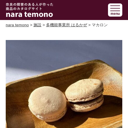
奈良で障害の
menu
ある人の手作
り商品 nara
nara temono
>
施設
>
多機能事業所 はるかぜ
> マカロン
temono