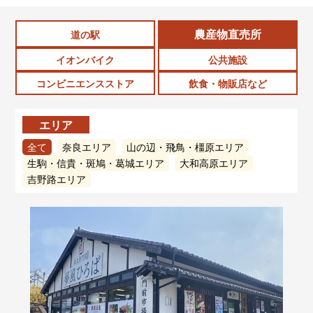
農産物直売所
道の駅
イオンバイク
公共施設
コンビニエンスストア
飲食・物販店など
エリア
全て
奈良エリア
山の辺・飛鳥・橿原エリア
生駒・信貴・斑鳩・葛城エリア
大和高原エリア
吉野路エリア