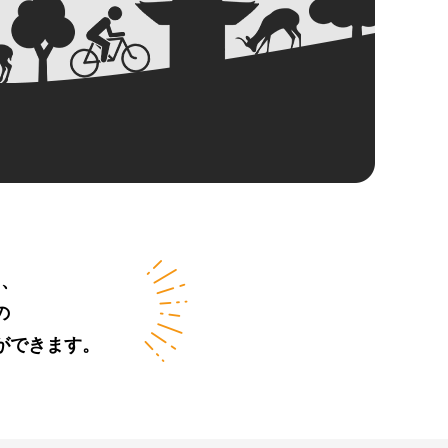
々、
の
ができます。